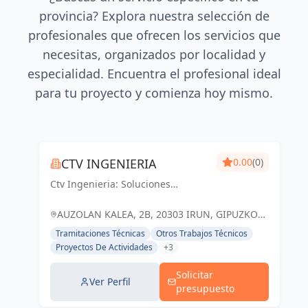
provincia? Explora nuestra selección de
profesionales que ofrecen los servicios que
necesitas, organizados por localidad y
especialidad. Encuentra el profesional ideal
para tu proyecto y comienza hoy mismo.
CTV INGENIERIA
0.00
(0)
Ctv Ingenieria: Soluciones
ingenieriles precisas para un
futuro sólido en Guipúzcoa y Irun.
AUZOLAN KALEA, 2B, 20303 IRUN, GIPUZKOA,
ESPAÑA, España
Tramitaciones Técnicas
Otros Trabajos Técnicos
Proyectos De Actividades
+3
Solicitar
Ver Perfil
presupuesto