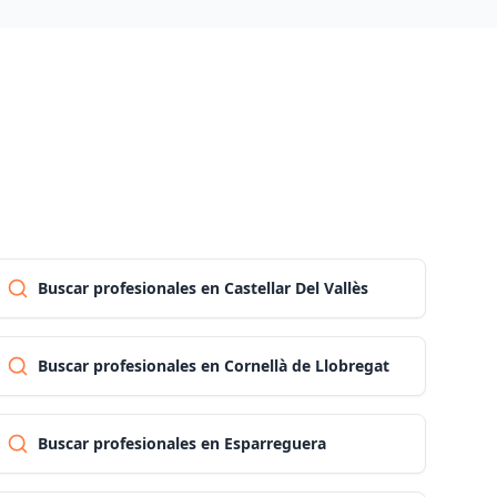
Las palmas
Pontevedra
Salamanca
Santa cruz de tenerife
Buscar profesionales en Castellar Del Vallès
Cantabria
Buscar profesionales en Cornellà de Llobregat
Segovia
Buscar profesionales en Esparreguera
Sevilla