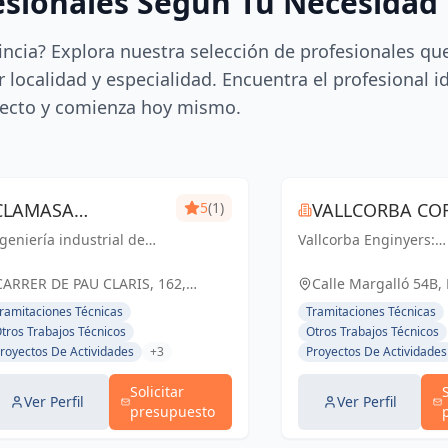
esionales Según Tu Necesidad
incia? Explora nuestra selección de profesionales qu
 localidad y especialidad. Encuentra el profesional i
ecto y comienza hoy mismo.
CLAMASA
5
(1)
VALLCORBA COR
geniería industrial de
INGENIERÍA
Vallcorba Enginyers:
S.L.
nfianza en Barcelona.
Innovación y excelenc
INDUSTRIAL Y
luciones eficientes para
cada proyecto, creand
CARRER DE PAU CLARIS, 162,
Calle Margalló 54B,
 éxito de tu negocio.
espacios inspiradores
SERVICIOS, S.L.
BARCELONA, ESPAÑA, España
ramitaciones Técnicas
Tramitaciones Técnicas
el futuro.
tros Trabajos Técnicos
Otros Trabajos Técnicos
royectos De Actividades
+3
Proyectos De Actividades
Solicitar
Ver Perfil
Ver Perfil
presupuesto