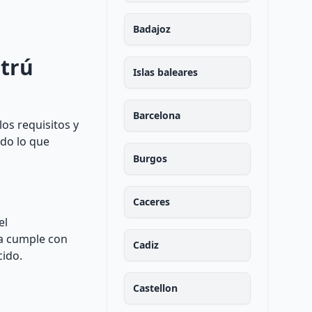
Badajoz
ltrú
Islas baleares
Barcelona
os requisitos y
odo lo que
Burgos
Caceres
el
ia cumple con
Cadiz
cido.
Castellon