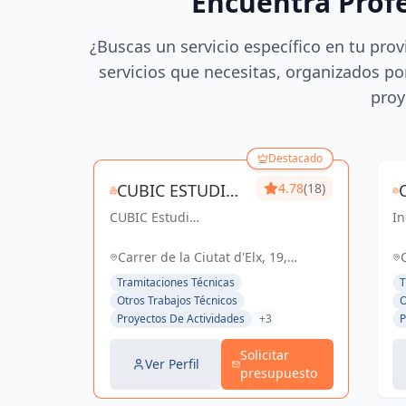
Encuentra Prof
¿Buscas un servicio específico en tu prov
servicios que necesitas, organizados por
proy
Destacado
CUBIC ESTUDI
4.78
(18)
CUBIC Estudi
D'ENGINYERIA
In
d'enginyeria, más de
co
S.L.
14 años brindando
So
Carrer de la Ciutat d'Elx, 19,
servicios de
el
Barcelona, España, España
Tramitaciones Técnicas
T
Arquitectura e
Otros Trabajos Técnicos
O
Ingeniería con una
Proyectos De Actividades
+3
P
trayectoria sólida y
exitosa
Solicitar
Ver Perfil
presupuesto