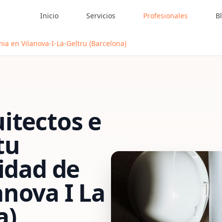
Inicio
Servicios
Profesionales
B
ia en Vilanova-I-La-Geltru (Barcelona)
itectos e
tu
vidad de
anova I La
a)