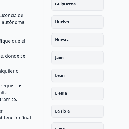
Guipuzcoa
Licencia de
ad autónoma
Huelva
Huesca
fique que el
te, donde se
Jaen
lquiler o
Leon
 requisitos
ultar
Lleida
trámite.
en
La rioja
obtención final
Lugo