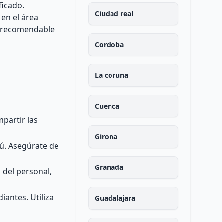
ficado.
Ciudad real
en el área
rá recomendable
Cordoba
La coruna
Cuenca
partir las
Girona
rú. Asegúrate de
Granada
 del personal,
iantes. Utiliza
Guadalajara