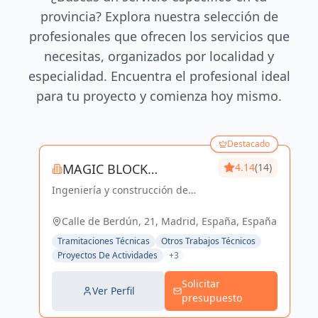
provincia? Explora nuestra selección de
profesionales que ofrecen los servicios que
necesitas, organizados por localidad y
especialidad. Encuentra el profesional ideal
para tu proyecto y comienza hoy mismo.
Destacado
MAGIC BLOCK
4.14
(14)
Ingeniería y construcción de
ENGINEERS
calidad para un futuro sostenible
en Madrid y Sevilla La Nueva.
Calle de Berdún, 21, Madrid, España, España
Tramitaciones Técnicas
Otros Trabajos Técnicos
Proyectos De Actividades
+3
Solicitar
Ver Perfil
presupuesto