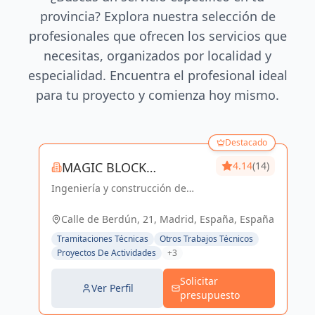
provincia? Explora nuestra selección de
profesionales que ofrecen los servicios que
necesitas, organizados por localidad y
especialidad. Encuentra el profesional ideal
para tu proyecto y comienza hoy mismo.
Destacado
MAGIC BLOCK
4.14
(14)
Ingeniería y construcción de
ENGINEERS
calidad para un futuro sostenible
en Madrid y Sevilla La Nueva.
Calle de Berdún, 21, Madrid, España, España
Tramitaciones Técnicas
Otros Trabajos Técnicos
Proyectos De Actividades
+3
Solicitar
Ver Perfil
presupuesto