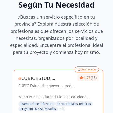
Según Tu Necesidad
¿Buscas un servicio específico en tu
provincia? Explora nuestra selección de
profesionales que ofrecen los servicios que
necesitas, organizados por localidad y
especialidad. Encuentra el profesional ideal
para tu proyecto y comienza hoy mismo.
Destacado
CUBIC ESTUDI
4.78
(18)
CUBIC Estudi d'enginyeria, más
D'ENGINYERIA S.L.
de 14 años brindando servicios
de Arquitectura e Ingeniería con
Carrer de la Ciutat d'Elx, 19, Barcelona,
una trayectoria sólida y exitosa
España, España
Tramitaciones Técnicas
Otros Trabajos Técnicos
Proyectos De Actividades
+3