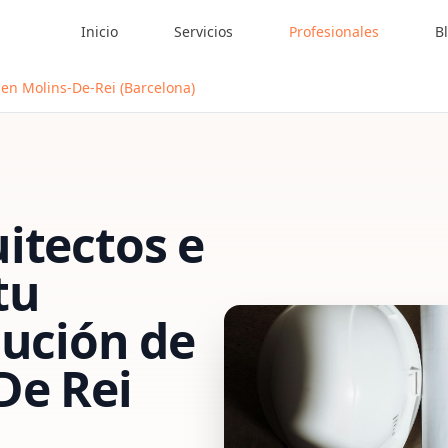
Inicio
Servicios
Profesionales
B
 en Molins-De-Rei (Barcelona)
itectos e
tu
cución de
De Rei