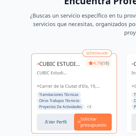
Encuentra Prof
¿Buscas un servicio específico en tu prov
servicios que necesitas, organizados por
proy
Destacado
CUBIC ESTUDI
4.78
(18)
CUBIC Estudi
D'ENGINYERIA
In
d'enginyeria, más de
co
S.L.
14 años brindando
So
Carrer de la Ciutat d'Elx, 19,
servicios de
el
Barcelona, España, España
Tramitaciones Técnicas
T
Arquitectura e
Otros Trabajos Técnicos
O
Ingeniería con una
Proyectos De Actividades
+3
P
trayectoria sólida y
exitosa
Solicitar
Ver Perfil
presupuesto