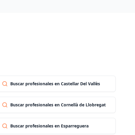
Las palmas
Pontevedra
Salamanca
Santa cruz de tenerife
Buscar profesionales en Castellar Del Vallès
Cantabria
Buscar profesionales en Cornellà de Llobregat
Segovia
Buscar profesionales en Esparreguera
Sevilla