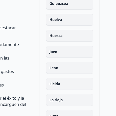
Guipuzcoa
Huelva
 destacar
Huesca
cuadamente
Jaen
n las
Leon
o gastos
Lleida
les
el éxito y la
La rioja
 encarguen del
Lugo