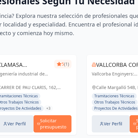
esionales Según Tu Necesidad
incia? Explora nuestra selección de profesionales qu
 localidad y especialidad. Encuentra el profesional i
ecto y comienza hoy mismo.
CLAMASA
5
(1)
VALLCORBA COR
geniería industrial de
INGENIERÍA
Vallcorba Enginyers:
S.L.
nfianza en Barcelona.
Innovación y excelenc
INDUSTRIAL Y
luciones eficientes para
cada proyecto, creand
CARRER DE PAU CLARIS, 162,
Calle Margalló 54B,
 éxito de tu negocio.
espacios inspiradores
SERVICIOS, S.L.
BARCELONA, ESPAÑA, España
ramitaciones Técnicas
Tramitaciones Técnicas
el futuro.
tros Trabajos Técnicos
Otros Trabajos Técnicos
royectos De Actividades
+3
Proyectos De Actividades
Solicitar
Ver Perfil
Ver Perfil
presupuesto