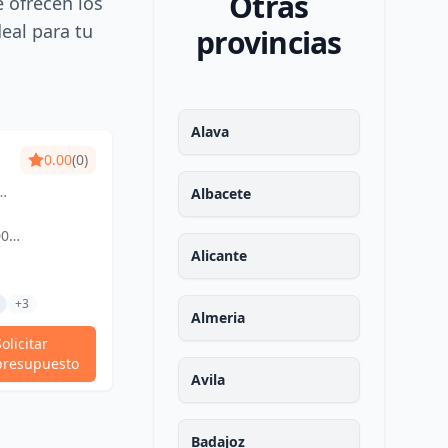
Otras
e ofrecen los
deal para tu
provincias
Alava
0.00
(0)
y
Albacete
y
00
en
AJOZ, ESPAÑA,
Alicante
z.
+3
Almeria
Solicitar
presupuesto
Avila
Badajoz