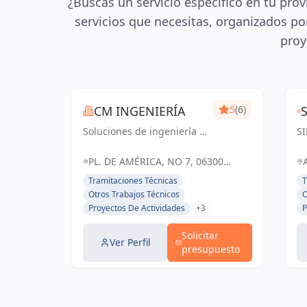
¿Buscas un servicio específico en tu prov
servicios que necesitas, organizados por
proy
CM INGENIERÍA
5
(6)
Soluciones de ingeniería y
S
arquitectura adaptadas a
Ar
tus necesidades. Cm
In
PL. DE AMÉRICA, NO 7, 06300
Ingeniería, tu socio
es
ZAFRA, BADAJOZ, ESPAÑA, España
Tramitaciones Técnicas
T
confiable en Badajoz y
y 
Otros Trabajos Técnicos
O
Zafra.
su
Proyectos De Actividades
+3
P
Ll
Solicitar
Ver Perfil
presupuesto