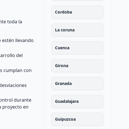
Cordoba
nte toda la
La coruna
se estén llevando
Cuenca
arrollo del
Girona
dos cumplan con
Granada
desviaciones
control durante
Guadalajara
a proyecto en
Guipuzcoa