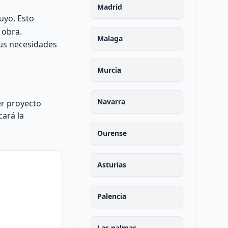
Madrid
uyo. Esto
 obra.
Malaga
tus necesidades
Murcia
Navarra
er proyecto
cará la
Ourense
Asturias
Palencia
Las palmas