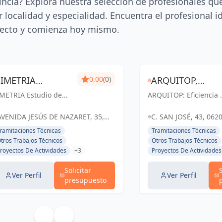
incia? Explora nuestra selección de profesionales qu
 localidad y especialidad. Encuentra el profesional i
ecto y comienza hoy mismo.
SIMETRIA
0.00
(0)
ARQUITOP,
IMETRIA Estudio de
ESTUDIO DE
ARQUITOP: Eficiencia 
EFICIENCIA Y
quitectura e
servicio en ingeniería 
ARQUITECTURA E
SERVICIO, SLP
mobiliaria: Creando
arquitectura para
AVENIDA JESÚS DE NAZARET, 35,
C. SAN JOSÉ, 43, 062
pacios excepcionales
construir tus sueños 
INMOBLIARIA
LLERENA, ESPAÑA, España
ALMENDRALEJO, BAD
ramitaciones Técnicas
Tramitaciones Técnicas
haciendo realidad tus
Almendralejo y Badajo
España
tros Trabajos Técnicos
Otros Trabajos Técnicos
eños inmobiliarios en
royectos De Actividades
+3
Proyectos De Actividades
erena y Badajoz.
Solicitar
Ver Perfil
Ver Perfil
presupuesto