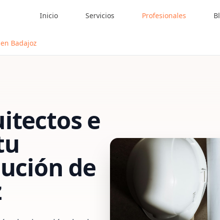
Inicio
Servicios
Profesionales
B
 en Badajoz
itectos e
tu
cución de
z