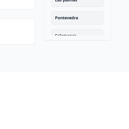
Pontevedra
Salamanca
Santa cruz de tenerife
Cantabria
Segovia
Sevilla
Soria