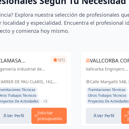
esionales Según Tu Necesidad
incia? Explora nuestra selección de profesionales qu
 localidad y especialidad. Encuentra el profesional i
ecto y comienza hoy mismo.
CLAMASA
5
(1)
VALLCORBA COR
geniería industrial de
INGENIERÍA
Vallcorba Enginyers:
S.L.
nfianza en Barcelona.
Innovación y excelenc
INDUSTRIAL Y
luciones eficientes para
cada proyecto, creand
CARRER DE PAU CLARIS, 162,
Calle Margalló 54B,
 éxito de tu negocio.
espacios inspiradores
SERVICIOS, S.L.
BARCELONA, ESPAÑA, España
ramitaciones Técnicas
Tramitaciones Técnicas
el futuro.
tros Trabajos Técnicos
Otros Trabajos Técnicos
royectos De Actividades
+3
Proyectos De Actividades
Solicitar
Ver Perfil
Ver Perfil
presupuesto