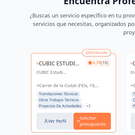
Encuentra Prof
¿Buscas un servicio específico en tu prov
servicios que necesitas, organizados por
proy
Destacado
CUBIC ESTUDI
4.78
(18)
CUBIC Estudi
D'ENGINYERIA
In
d'enginyeria, más de
co
S.L.
14 años brindando
So
Carrer de la Ciutat d'Elx, 19,
servicios de
el
Barcelona, España, España
Tramitaciones Técnicas
T
Arquitectura e
Otros Trabajos Técnicos
O
Ingeniería con una
Proyectos De Actividades
+3
P
trayectoria sólida y
exitosa
Solicitar
Ver Perfil
presupuesto