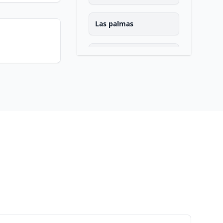
Las palmas
Pontevedra
Salamanca
Santa cruz de tenerife
Cantabria
Segovia
Sevilla