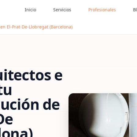
Inicio
Servicios
Profesionales
B
en El-Prat-De-Llobregat (Barcelona)
itectos e
tu
cución de
De
lona)