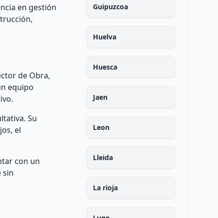
encia en gestión
Guipuzcoa
trucción,
Huelva
Huesca
ector de Obra,
un equipo
Jaen
ivo.
tativa. Su
Leon
os, el
Lleida
ntar con un
 sin
La rioja
Lugo