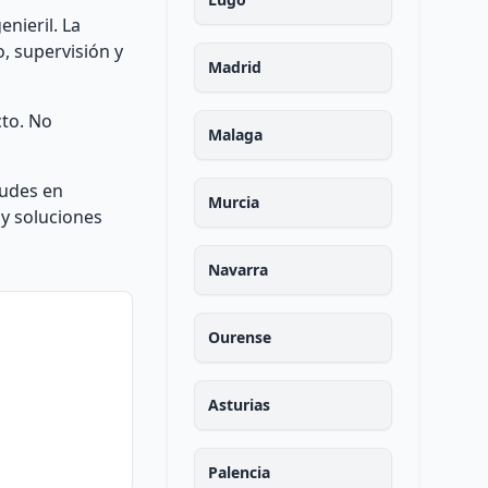
nieril. La
o, supervisión y
Madrid
cto. No
Malaga
dudes en
Murcia
y soluciones
Navarra
Ourense
Asturias
Palencia