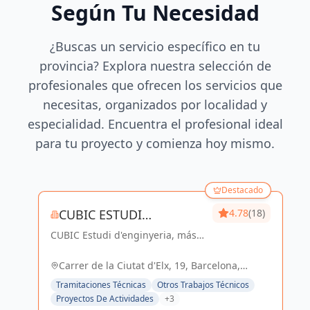
Según Tu Necesidad
¿Buscas un servicio específico en tu
provincia? Explora nuestra selección de
profesionales que ofrecen los servicios que
necesitas, organizados por localidad y
especialidad. Encuentra el profesional ideal
para tu proyecto y comienza hoy mismo.
Destacado
CUBIC ESTUDI
4.78
(18)
CUBIC Estudi d'enginyeria, más
D'ENGINYERIA S.L.
de 14 años brindando servicios
de Arquitectura e Ingeniería con
Carrer de la Ciutat d'Elx, 19, Barcelona,
una trayectoria sólida y exitosa
España, España
Tramitaciones Técnicas
Otros Trabajos Técnicos
Proyectos De Actividades
+3