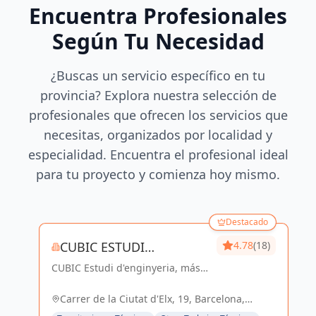
Encuentra Profesionales
Según Tu Necesidad
¿Buscas un servicio específico en tu
provincia? Explora nuestra selección de
profesionales que ofrecen los servicios que
necesitas, organizados por localidad y
especialidad. Encuentra el profesional ideal
para tu proyecto y comienza hoy mismo.
Destacado
CUBIC ESTUDI
4.78
(18)
CUBIC Estudi d'enginyeria, más
D'ENGINYERIA S.L.
de 14 años brindando servicios
de Arquitectura e Ingeniería con
Carrer de la Ciutat d'Elx, 19, Barcelona,
una trayectoria sólida y exitosa
España, España