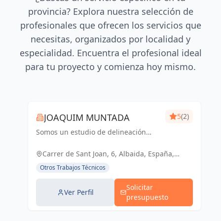
provincia? Explora nuestra selección de
profesionales que ofrecen los servicios que
necesitas, organizados por localidad y
especialidad. Encuentra el profesional ideal
para tu proyecto y comienza hoy mismo.
JOAQUIM MUNTADA
5
(2)
Somos un estudio de delineación
pluridisciplinar, realizamos proyectos
básicos, de ejecución, licencias de
Carrer de Sant Joan, 6, Albaida, España,
actividades y también para el sector
España
Otros Trabajos Técnicos
industrial, diseño 3D de p...
Solicitar
Ver Perfil
presupuesto