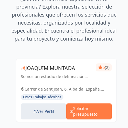
provincia? Explora nuestra selección de
profesionales que ofrecen los servicios que
necesitas, organizados por localidad y
especialidad. Encuentra el profesional ideal
para tu proyecto y comienza hoy mismo.
JOAQUIM MUNTADA
5
(2)
Somos un estudio de delineación
pluridisciplinar, realizamos proyectos
básicos, de ejecución, licencias de
Carrer de Sant Joan, 6, Albaida, España,
actividades y también para el sector
España
Otros Trabajos Técnicos
industrial, diseño 3D de p...
Solicitar
Ver Perfil
presupuesto