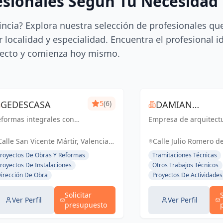
esionales Según Tu Necesidad
incia? Explora nuestra selección de profesionales qu
 localidad y especialidad. Encuentra el profesional i
ecto y comienza hoy mismo.
GEDESCASA
5
(6)
DAMIAN
formas integrales con
Empresa de arquitect
ROCAMORA
esupuesto y plazo
rrado.
Calle San Vicente Mártir, Valencia,
Calle Julio Romero de
España, España
Torrent, España, Es
royectos De Obras Y Reformas
Tramitaciones Técnicas
royectos De Instalaciones
Otros Trabajos Técnicos
irección De Obra
Proyectos De Actividades
Solicitar
Ver Perfil
Ver Perfil
presupuesto