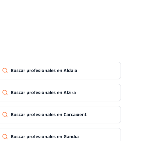
Las palmas
Pontevedra
Salamanca
Buscar profesionales en Aldaia
Santa cruz de tenerife
Buscar profesionales en Alzira
Cantabria
Segovia
Buscar profesionales en Carcaixent
Sevilla
Buscar profesionales en Gandia