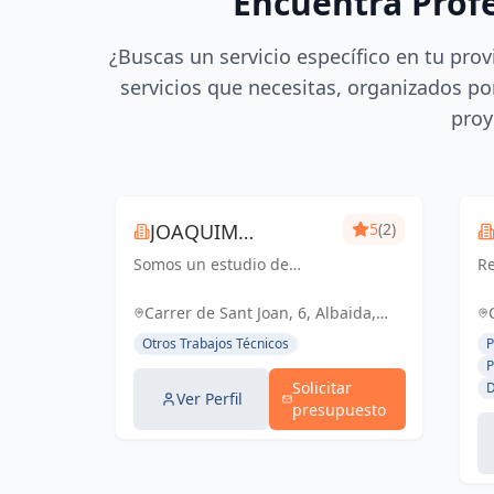
Encuentra Prof
¿Buscas un servicio específico en tu prov
servicios que necesitas, organizados por
proy
JOAQUIM
5
(2)
Somos un estudio de
MUNTADA
Re
delineación
pr
pluridisciplinar, realizamos
ce
Carrer de Sant Joan, 6, Albaida,
proyectos básicos, de
España, España
Otros Trabajos Técnicos
P
ejecución, licencias de
P
actividades y también para
Solicitar
D
el sector industrial, diseño
Ver Perfil
presupuesto
3D de p...