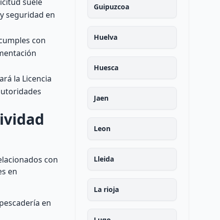
icitud suele
Guipuzcoa
 y seguridad en
Huelva
e cumples con
umentación
Huesca
rá la Licencia
autoridades
Jaen
ividad
Leon
relacionados con
Lleida
es en
La rioja
 pescadería en
Lugo