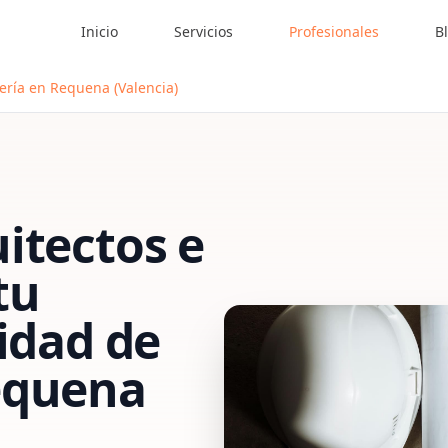
Inicio
Servicios
Profesionales
B
ería en Requena (Valencia)
itectos e
tu
vidad de
equena