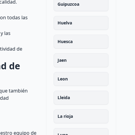
calidad.
Guipuzcoa
on todas las
Huelva
y las
Huesca
tividad de
Jaen
ad de
Leon
o que también
idad
Lleida
La rioja
nuestro equipo de
Lugo