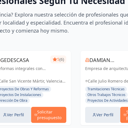
esionales Según Tu Necesidad
incia? Explora nuestra selección de profesionales qu
 localidad y especialidad. Encuentra el profesional i
ecto y comienza hoy mismo.
GEDESCASA
5
(6)
DAMIAN
formas integrales con
Empresa de arquitect
ROCAMORA
esupuesto y plazo
rrado.
Calle San Vicente Mártir, Valencia,
Calle Julio Romero de
España, España
Torrent, España, Es
royectos De Obras Y Reformas
Tramitaciones Técnicas
royectos De Instalaciones
Otros Trabajos Técnicos
irección De Obra
Proyectos De Actividades
Solicitar
Ver Perfil
Ver Perfil
presupuesto