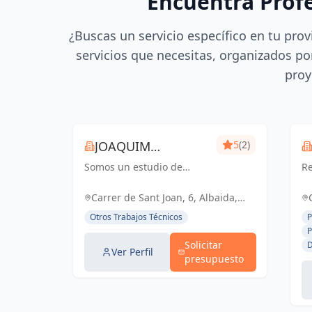
Encuentra Prof
¿Buscas un servicio específico en tu prov
servicios que necesitas, organizados por
proy
JOAQUIM
5
(2)
Somos un estudio de
MUNTADA
Re
delineación
pr
pluridisciplinar, realizamos
ce
Carrer de Sant Joan, 6, Albaida,
proyectos básicos, de
España, España
Otros Trabajos Técnicos
P
ejecución, licencias de
P
actividades y también para
Solicitar
D
el sector industrial, diseño
Ver Perfil
presupuesto
3D de p...