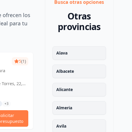
Busca otras opciones
Otras
e ofrecen los
deal para tu
provincias
Alava
5
(1)
ARQUITECTO
4.56
(9)
ura
Arquitecto Técnico
TECNICO VICENTE
Albacete
Vicente Pérez Sanchis:
PÉREZ SANCHIS
Creando espacios
 Torres, 22,
Avenida Valencia, 12, Puçol,
inspiradores,
paña
España, España
Alicante
Tramitaciones Técnicas
transformando ideas en
Otros Trabajos Técnicos
realidad.
+3
Proyectos De Actividades
+3
Almeria
Solicitar
Solicitar
Ver Perfil
presupuesto
presupuesto
Avila