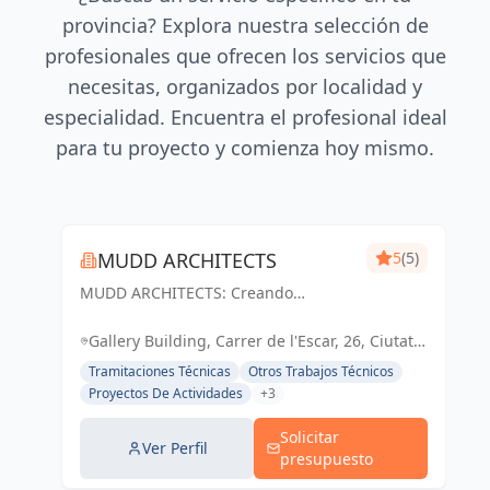
provincia? Explora nuestra selección de
profesionales que ofrecen los servicios que
necesitas, organizados por localidad y
especialidad. Encuentra el profesional ideal
para tu proyecto y comienza hoy mismo.
MUDD ARCHITECTS
5
(5)
MUDD ARCHITECTS: Creando
espacios excepcionales con diseño
innovador y pasión. Tu visión,
Gallery Building, Carrer de l'Escar, 26, Ciutat
nuestra realidad.
Vella, 08039 Barcelona, España, España
Tramitaciones Técnicas
Otros Trabajos Técnicos
Proyectos De Actividades
+3
Solicitar
Ver Perfil
presupuesto