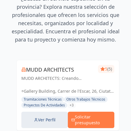
provincia? Explora nuestra selección de
profesionales que ofrecen los servicios que
necesitas, organizados por localidad y
especialidad. Encuentra el profesional ideal
para tu proyecto y comienza hoy mismo.
MUDD ARCHITECTS
5
(5)
MUDD ARCHITECTS: Creando
espacios excepcionales con diseño
innovador y pasión. Tu visión,
Gallery Building, Carrer de l'Escar, 26, Ciutat
nuestra realidad.
Vella, 08039 Barcelona, España, España
Tramitaciones Técnicas
Otros Trabajos Técnicos
Proyectos De Actividades
+3
Solicitar
Ver Perfil
presupuesto