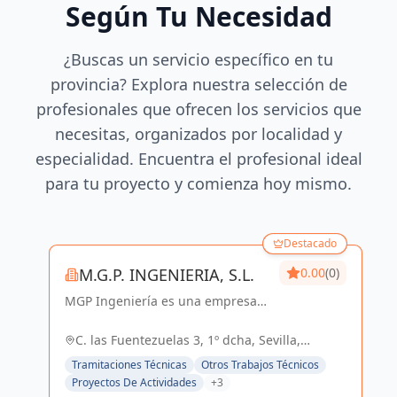
Según Tu Necesidad
¿Buscas un servicio específico en tu
provincia? Explora nuestra selección de
profesionales que ofrecen los servicios que
necesitas, organizados por localidad y
especialidad. Encuentra el profesional ideal
para tu proyecto y comienza hoy mismo.
Destacado
M.G.P. INGENIERIA, S.L.
0.00
(0)
MGP Ingeniería es una empresa
dedicada al desarrollo de
proyectos de Ingeniería y
C. las Fuentezuelas 3, 1º dcha, Sevilla,
Arquitectura. Posee una amplia
España, España
Tramitaciones Técnicas
Otros Trabajos Técnicos
experiencia en el sector Industrial,
Proyectos De Actividades
+3
Logístico, Comercial...