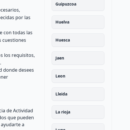
Guipuzcoa
cesarios,
ecidas por las
Huelva
e con todas las
s cuestiones
Huesca
s los requisitos,
Jaen
.
ad donde desees
Leon
ener
Lleida
ia de Actividad
La rioja
ados que pueden
 ayudarte a
Lugo