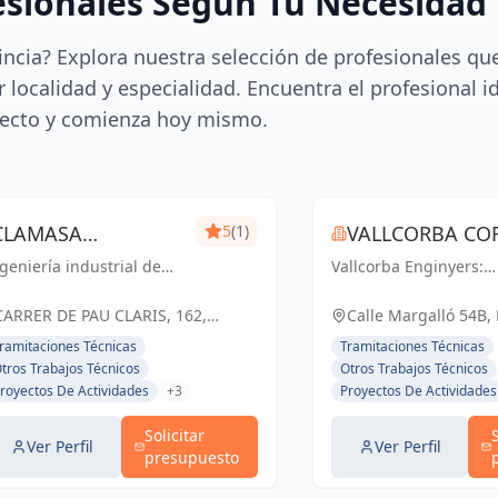
esionales Según Tu Necesidad
incia? Explora nuestra selección de profesionales qu
 localidad y especialidad. Encuentra el profesional i
ecto y comienza hoy mismo.
CLAMASA
5
(1)
VALLCORBA COR
geniería industrial de
INGENIERÍA
Vallcorba Enginyers:
S.L.
nfianza en Barcelona.
Innovación y excelenc
INDUSTRIAL Y
luciones eficientes para
cada proyecto, creand
CARRER DE PAU CLARIS, 162,
Calle Margalló 54B,
 éxito de tu negocio.
espacios inspiradores
SERVICIOS, S.L.
BARCELONA, ESPAÑA, España
ramitaciones Técnicas
Tramitaciones Técnicas
el futuro.
tros Trabajos Técnicos
Otros Trabajos Técnicos
royectos De Actividades
+3
Proyectos De Actividades
Solicitar
Ver Perfil
Ver Perfil
presupuesto