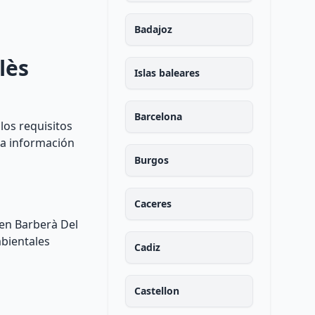
Badajoz
lès
Islas baleares
Barcelona
los requisitos
la información
Burgos
Caceres
 en Barberà Del
mbientales
Cadiz
Castellon