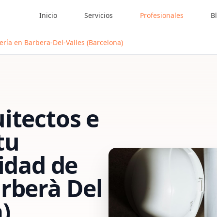
Inicio
Servicios
Profesionales
B
ería en Barbera-Del-Valles (Barcelona)
itectos e
tu
vidad de
rberà Del
)