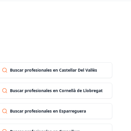
Las palmas
Pontevedra
Salamanca
Santa cruz de tenerife
Buscar profesionales en Castellar Del Vallès
Cantabria
Buscar profesionales en Cornellà de Llobregat
Segovia
Buscar profesionales en Esparreguera
Sevilla