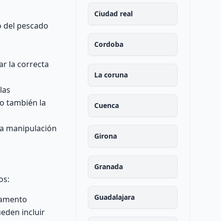
Ciudad real
o del pescado
Cordoba
r la correcta
La coruna
las
mo también la
Cuenca
la manipulación
Girona
Granada
os:
Guadalajara
rtamento
ueden incluir