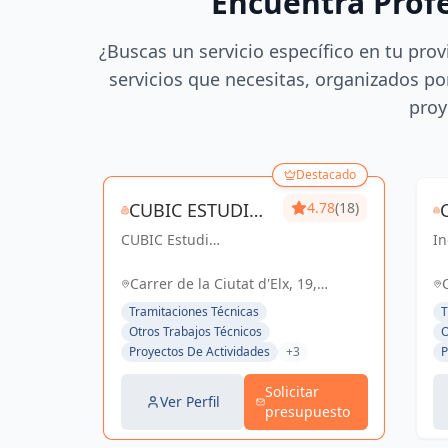
Encuentra Prof
¿Buscas un servicio específico en tu prov
servicios que necesitas, organizados por
proy
Destacado
CUBIC ESTUDI
4.78
(18)
CUBIC Estudi
D'ENGINYERIA
In
d'enginyeria, más de
co
S.L.
14 años brindando
So
Carrer de la Ciutat d'Elx, 19,
servicios de
el
Barcelona, España, España
Tramitaciones Técnicas
T
Arquitectura e
Otros Trabajos Técnicos
O
Ingeniería con una
Proyectos De Actividades
+3
P
trayectoria sólida y
exitosa
Solicitar
Ver Perfil
presupuesto