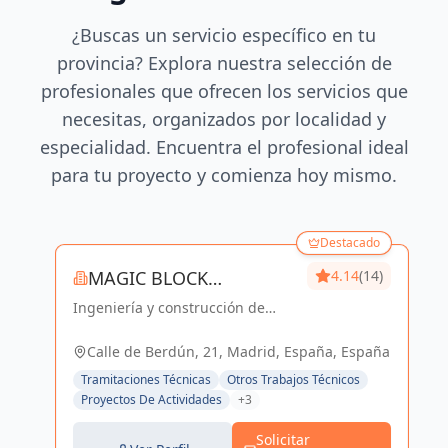
¿Buscas un servicio específico en tu
provincia? Explora nuestra selección de
profesionales que ofrecen los servicios que
necesitas, organizados por localidad y
especialidad. Encuentra el profesional ideal
para tu proyecto y comienza hoy mismo.
Destacado
MAGIC BLOCK
4.14
(14)
Ingeniería y construcción de
ENGINEERS
calidad para un futuro sostenible
en Madrid y Sevilla La Nueva.
Calle de Berdún, 21, Madrid, España, España
Tramitaciones Técnicas
Otros Trabajos Técnicos
Proyectos De Actividades
+3
Solicitar