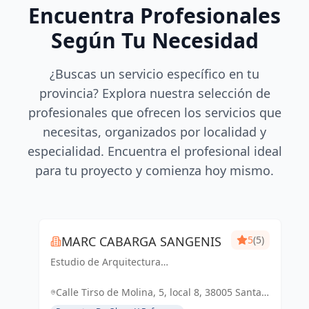
Encuentra Profesionales
Según Tu Necesidad
¿Buscas un servicio específico en tu
provincia? Explora nuestra selección de
profesionales que ofrecen los servicios que
necesitas, organizados por localidad y
especialidad. Encuentra el profesional ideal
para tu proyecto y comienza hoy mismo.
MARC CABARGA SANGENIS
5
(5)
Estudio de Arquitectura
especializado en viviendas de obra
nueva.
Calle Tirso de Molina, 5, local 8, 38005 Santa
Cruz de Tenerife, España, España