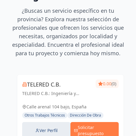
¿Buscas un servicio específico en tu
provincia? Explora nuestra selección de
profesionales que ofrecen los servicios que
necesitas, organizados por localidad y
especialidad. Encuentra el profesional ideal
para tu proyecto y comienza hoy mismo.
TELERED C.B.
0.00
(0)
TELERED C.B.: Ingeniería y
telecomunicaciones para un
mundo conectado. Soluciones
Calle arenal 104 bajo, España
integrales, calidad y experiencia
Otros Trabajos Técnicos
Dirección De Obra
en Vigo y Pontevedra.
Solicitar
Ver Perfil
presupuesto