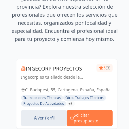
provincia? Explora nuestra selección de
profesionales que ofrecen los servicios que
necesitas, organizados por localidad y
especialidad. Encuentra el profesional ideal
para tu proyecto y comienza hoy mismo.
INGECORP PROYECTOS
5
(3)
Ingecorp es tu aliado desde la
concepción hasta la realización de tu
proyecto. Especializados en licencias,
C. Budapest, 55, Cartagena, España, España
proyectos ejecutivos, reformas y
Tramitaciones Técnicas
Otros Trabajos Técnicos
energía solar. Expertos compr...
Proyectos De Actividades
+3
Solicitar
Ver Perfil
presupuesto