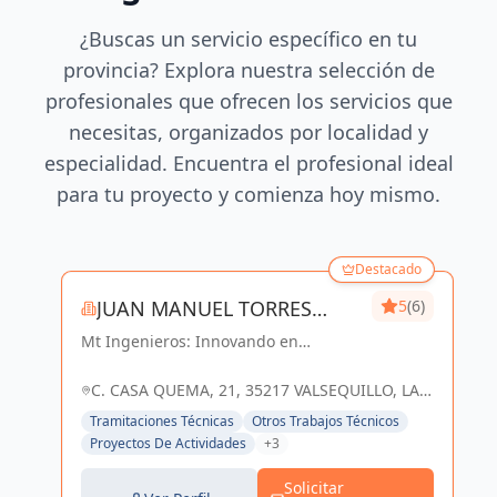
¿Buscas un servicio específico en tu
provincia? Explora nuestra selección de
profesionales que ofrecen los servicios que
necesitas, organizados por localidad y
especialidad. Encuentra el profesional ideal
para tu proyecto y comienza hoy mismo.
Destacado
JUAN MANUEL TORRES
5
(6)
Mt Ingenieros: Innovando en
SANCHEZ
ingeniería, construyendo un futuro
sostenible en Las Palmas y
C. CASA QUEMA, 21, 35217 VALSEQUILLO, LAS
Valsequillo de Gran Canaria.
PALMAS, ESPAÑA, España
Tramitaciones Técnicas
Otros Trabajos Técnicos
Proyectos De Actividades
+3
Solicitar