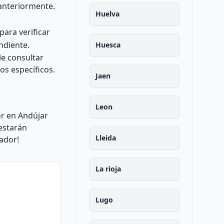
anteriormente.
Huelva
para verificar
ndiente.
Huesca
le consultar
os específicos.
Jaen
Leon
or en Andújar
estarán
Lleida
ador!
La rioja
Lugo