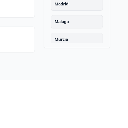
Madrid
Malaga
Murcia
Navarra
Ourense
Asturias
Palencia
Las palmas