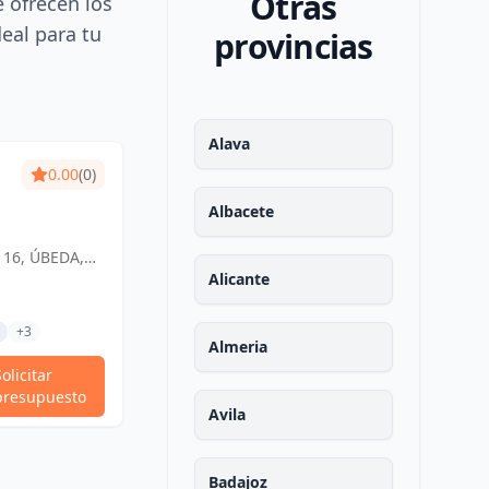
Otras
e ofrecen los
deal para tu
provincias
Alava
0.00
(0)
Albacete
 16, ÚBEDA,
ña
Alicante
+3
Almeria
Solicitar
presupuesto
Avila
Badajoz