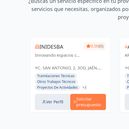
¿Buscas un servicio específico en tu prov
servicios que necesitas, organizados por
proy
INIDESBA
0.00
(0)
Innovando espacios con
A
ingeniería y diseño
T
arquitectónico de
té
C. SAN ANTONIO, 2, 3OD, JAÉN,
excelencia
pa
ESPAÑA, España
Tramitaciones Técnicas
T
in
Otros Trabajos Técnicos
O
ar
Proyectos De Actividades
+3
P
Solicitar
Ver Perfil
presupuesto