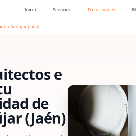
Inicio
Servicios
Profesionales
B
r en Andujar (Jaén)
itectos e
tu
vidad de
jar (Jaén)