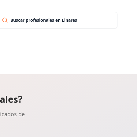
Pontevedra
Buscar profesionales en Linares
Salamanca
Santa cruz de tenerife
Cantabria
Segovia
ales?
ficados de
Sevilla
Soria