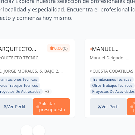
incia? Explora nuestra selección de profesionales qu
 localidad y especialidad. Encuentra el profesional i
ecto y comienza hoy mismo.
ARQUITECTO
0.00
(0)
MANUEL
RQUITECTO TECNICO
TECNICO TMPRO
Manuel Delgado -
DELGADO -
MPRO: Soluciones
Arquitecto Técnico:
ARQUITECTO
cnicas y creativas
Soluciones ingeniosas
C. JORGE MORALES, 6, BAJO 2,
CUESTA COBATILLAS,
ra tus proyectos de
para tus proyectos en
JAÉN, ESPAÑA, España
TÉCNICO
JAÉN, ESPAÑA, Espa
ramitaciones Técnicas
Tramitaciones Técnicas
geniería y
Úbeda y Jaén.
tros Trabajos Técnicos
Otros Trabajos Técnicos
quitectura en Jaén.
Trabajando juntos,
royectos De Actividades
+3
Proyectos De Actividades
construyendo sueños.
Solicitar
Ver Perfil
Ver Perfil
presupuesto