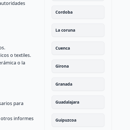
 autoridades
Cordoba
La coruna
os.
Cuenca
cos o textiles.
erámica o la
Girona
Granada
Guadalajara
sarios para
y otros informes
Guipuzcoa