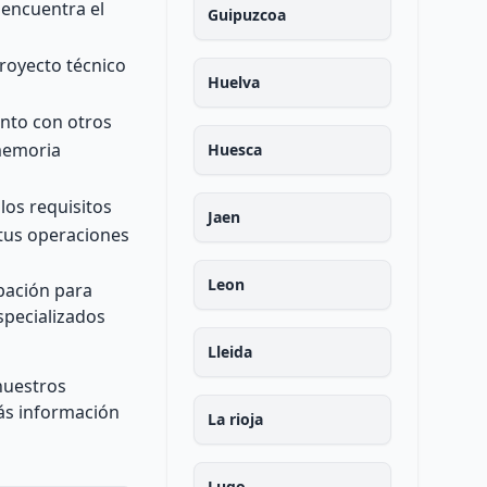
 encuentra el
Guipuzcoa
proyecto técnico
Huelva
unto con otros
memoria
Huesca
 los requisitos
Jaen
 tus operaciones
Leon
ipación para
specializados
Lleida
nuestros
ás información
La rioja
Lugo