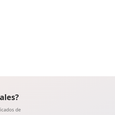
Las palmas
Pontevedra
Salamanca
Santa cruz de tenerife
Cantabria
Segovia
ales?
Sevilla
ficados de