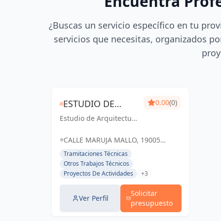
Encuentra Prof
¿Buscas un servicio específico en tu prov
servicios que necesitas, organizados por
proy
ESTUDIO DE
0.00
(0)
Estudio de Arquitectura
ARQUITECTURA
Técnica GC: Creando
TÉCNICA GC
espacios inspiradores y
CALLE MARUJA MALLO, 19005
funcionales que
GUADALAJARA, ESPAÑA, España
Tramitaciones Técnicas
transforman la vida de
Otros Trabajos Técnicos
las personas.
Proyectos De Actividades
+3
Solicitar
Ver Perfil
presupuesto