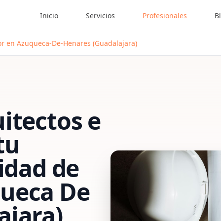
Inicio
Servicios
Profesionales
B
or en Azuqueca-De-Henares (Guadalajara)
itectos e
tu
vidad de
ueca De
ajara)