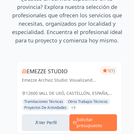
provincia? Explora nuestra selección de
profesionales que ofrecen los servicios que
necesitas, organizados por localidad y
especialidad. Encuentra el profesional ideal
para tu proyecto y comienza hoy mismo.
EMEZZE STUDIO
5
(1)
Emezze Archviz Studio: Visualizando
tus sueños arquitectónicos en la Vall
d'Uixó y Castellón. Imágenes que
12600 VALL DE UXÓ, CASTELLÓN, ESPAÑA,
inspiran realidad.
España
Tramitaciones Técnicas
Otros Trabajos Técnicos
Proyectos De Actividades
+3
Solicitar
Ver Perfil
presupuesto