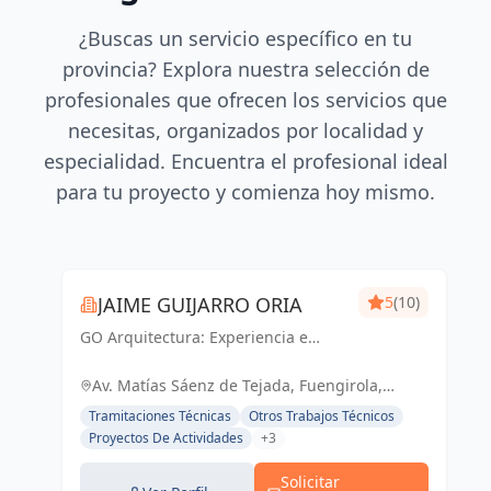
¿Buscas un servicio específico en tu
provincia? Explora nuestra selección de
profesionales que ofrecen los servicios que
necesitas, organizados por localidad y
especialidad. Encuentra el profesional ideal
para tu proyecto y comienza hoy mismo.
JAIME GUIJARRO ORIA
5
(10)
GO Arquitectura: Experiencia e
Innovación en obra nueva, reformas
y gestiones urbanísticas. Con
Av. Matías Sáenz de Tejada, Fuengirola,
Seriedad, Confianza, Rapidez y
España, España
Tramitaciones Técnicas
Otros Trabajos Técnicos
Economía como pilares, ofrecemos
Proyectos De Actividades
+3
soluciones...
Solicitar