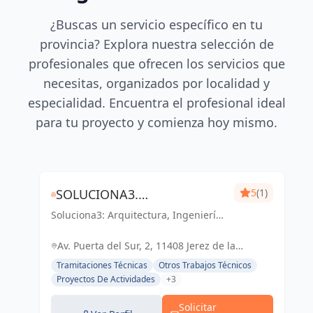
¿Buscas un servicio específico en tu
provincia? Explora nuestra selección de
profesionales que ofrecen los servicios que
necesitas, organizados por localidad y
especialidad. Encuentra el profesional ideal
para tu proyecto y comienza hoy mismo.
SOLUCIONA3.
5
(1)
Soluciona3: Arquitectura, Ingeniería
ARQUITECTURA-INGENIERÍA-
y Eficiencia Energética. Soluciones
EFICIENCIA ENERGÉTICA
integrales para tu proyecto en Cádiz
Av. Puerta del Sur, 2, 11408 Jerez de la
y Jerez de la Frontera.
Frontera, Cádiz, España, España
Tramitaciones Técnicas
Otros Trabajos Técnicos
Proyectos De Actividades
+3
Solicitar