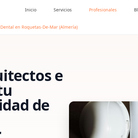
Inicio
Servicios
Profesionales
B
a Dental en Roquetas-De-Mar (Almería)
itectos e
tu
vidad de
n
r