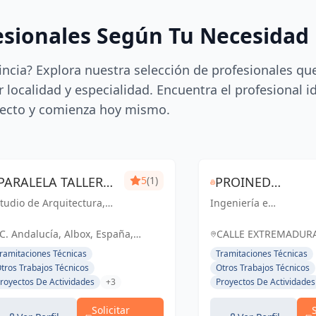
esionales Según Tu Necesidad
incia? Explora nuestra selección de profesionales qu
 localidad y especialidad. Encuentra el profesional i
ecto y comienza hoy mismo.
PARALELA TALLER
5
(1)
PROINED
tudio de Arquitectura,
CREATIVO S.L.
Ingeniería e
INGENIERIA +
teriorismo y Diseño.
instalaciones de calid
INSTALACIONES
pecializados en
para un futuro mejor
C. Andalucía, Albox, España,
CALLE EXTREMADURA,
viendas Unifamiliares de
en Almería y El Ejido.
España
EJIDO, ESPAÑA, Espa
ramitaciones Técnicas
Tramitaciones Técnicas
eforma y Obra Nueva.
tros Trabajos Técnicos
Otros Trabajos Técnicos
royectos De Actividades
+3
Proyectos De Actividades
Solicitar