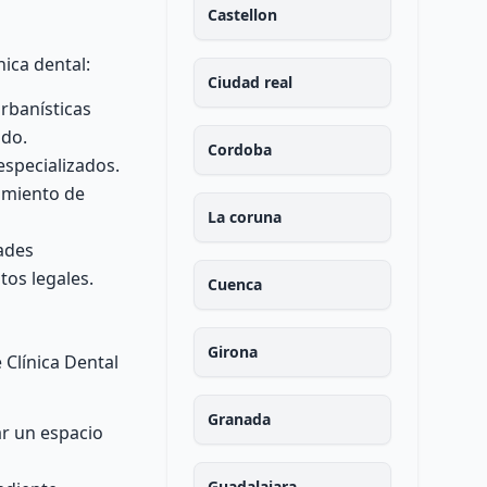
Castellon
ica dental:
Ciudad real
rbanísticas
ado.
Cordoba
especializados.
imiento de
La coruna
ades
tos legales.
Cuenca
Girona
 Clínica Dental
Granada
ar un espacio
Guadalajara