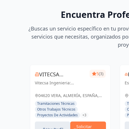
Encuentra Prof
¿Buscas un servicio específico en tu prov
servicios que necesitas, organizados por
proy
VITECSA
5
(3)
Vitecsa Ingenieria:
INGENIERIA
Es
Diseñando soluciones que
In
impulsan el progreso en
Es
04620 VERA, ALMERÍA, ESPAÑA,
Almería y Vera.
Vi
España
Tramitaciones Técnicas
T
R
Otros Trabajos Técnicos
O
Proyectos De Actividades
+3
P
Solicitar