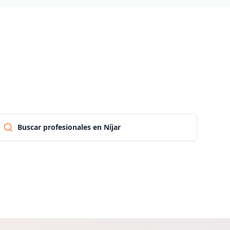
Palencia
Las palmas
Pontevedra
Salamanca
Buscar profesionales en Níjar
Santa cruz de tenerife
Cantabria
Segovia