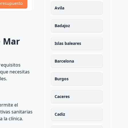
Ver Perfil
presupuesto
presupuesto
Avila
Badajoz
e Mar
Islas baleares
Barcelona
requisitos
 que necesitas
les.
Burgos
Caceres
ermite el
tivas sanitarias
Cadiz
la clínica.