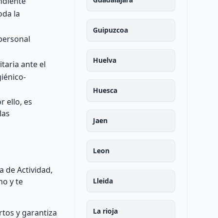
ndiente
oda la
Guipuzcoa
 personal
Huelva
taria ante el
iénico-
Huesca
 ello, es
las
Jaen
Leon
a de Actividad,
mo y te
Lleida
La rioja
rtos y garantiza