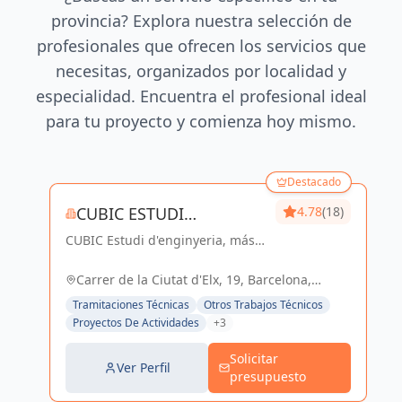
provincia? Explora nuestra selección de
profesionales que ofrecen los servicios que
necesitas, organizados por localidad y
especialidad. Encuentra el profesional ideal
para tu proyecto y comienza hoy mismo.
Destacado
CUBIC ESTUDI
4.78
(18)
CUBIC Estudi d'enginyeria, más
D'ENGINYERIA S.L.
de 14 años brindando servicios
de Arquitectura e Ingeniería con
Carrer de la Ciutat d'Elx, 19, Barcelona,
una trayectoria sólida y exitosa
España, España
Tramitaciones Técnicas
Otros Trabajos Técnicos
Proyectos De Actividades
+3
Solicitar
Ver Perfil
presupuesto