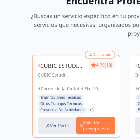
Encuentra Prof
¿Buscas un servicio específico en tu prov
servicios que necesitas, organizados por
proy
Destacado
CUBIC ESTUDI
4.78
(18)
CUBIC Estudi
D'ENGINYERIA
In
d'enginyeria, más de
co
S.L.
14 años brindando
So
Carrer de la Ciutat d'Elx, 19,
servicios de
el
Barcelona, España, España
Tramitaciones Técnicas
T
Arquitectura e
Otros Trabajos Técnicos
O
Ingeniería con una
Proyectos De Actividades
+3
P
trayectoria sólida y
exitosa
Solicitar
Ver Perfil
presupuesto