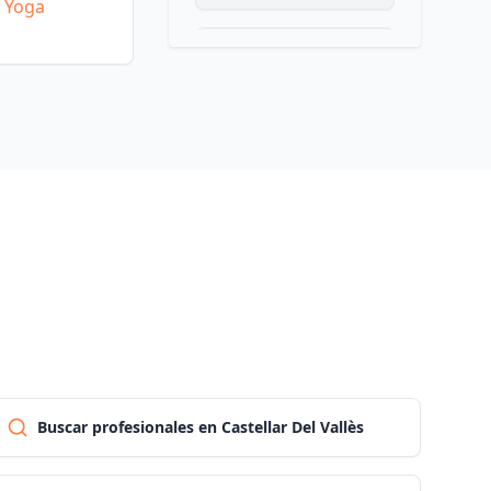
e Yoga
Las palmas
Pontevedra
Salamanca
Santa cruz de tenerife
Cantabria
Segovia
Buscar profesionales en Castellar Del Vallès
Sevilla