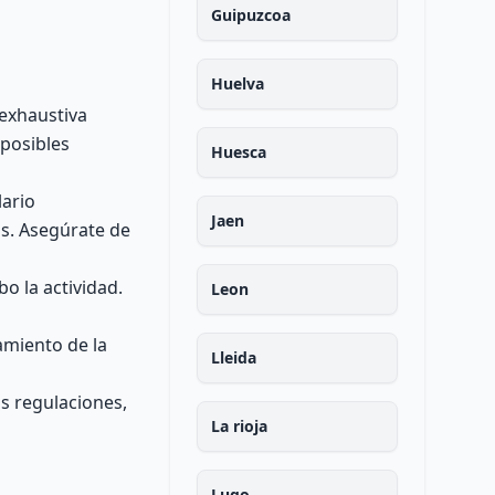
Guipuzcoa
Huelva
 exhaustiva
 posibles
Huesca
lario
Jaen
as. Asegúrate de
bo la actividad.
Leon
amiento de la
Lleida
s regulaciones,
La rioja
Lugo