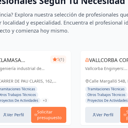
esionales Según Tu Necesidad
incia? Explora nuestra selección de profesionales qu
 localidad y especialidad. Encuentra el profesional i
ecto y comienza hoy mismo.
CLAMASA
5
(1)
VALLCORBA COR
geniería industrial de
INGENIERÍA
Vallcorba Enginyers:
S.L.
nfianza en Barcelona.
Innovación y excelenc
INDUSTRIAL Y
luciones eficientes para
cada proyecto, creand
CARRER DE PAU CLARIS, 162,
Calle Margalló 54B,
 éxito de tu negocio.
espacios inspiradores
SERVICIOS, S.L.
BARCELONA, ESPAÑA, España
ramitaciones Técnicas
Tramitaciones Técnicas
el futuro.
tros Trabajos Técnicos
Otros Trabajos Técnicos
royectos De Actividades
+3
Proyectos De Actividades
Solicitar
Ver Perfil
Ver Perfil
presupuesto