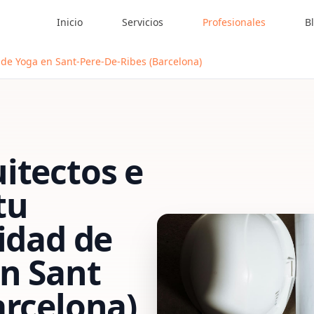
Inicio
Servicios
Profesionales
B
 de Yoga en Sant-Pere-De-Ribes (Barcelona)
itectos e
tu
vidad de
en
Sant
arcelona)