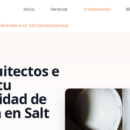
Inicio
Servicios
Profesionales
B
 de Estetica en Salt (Gerona/Girona)
itectos e
tu
vidad de
a
en
Salt