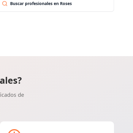
Buscar profesionales en Roses
Las palmas
Pontevedra
Salamanca
Santa cruz de tenerife
ales?
Cantabria
ficados de
Segovia
Sevilla