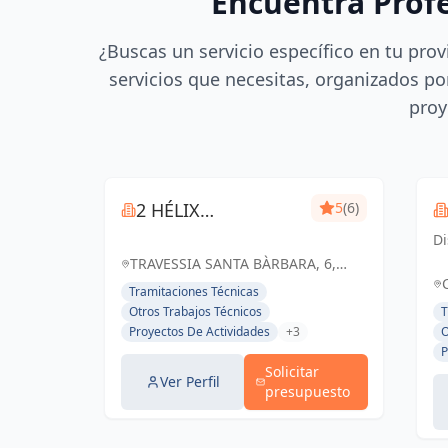
Encuentra Prof
¿Buscas un servicio específico en tu prov
servicios que necesitas, organizados por
proy
2 HÉLIX
5
(6)
INGENIEROS
Di
q
TRAVESSIA SANTA BÀRBARA, 6,
Ar
BLANES, ESPAÑA, España
Tramitaciones Técnicas
es
Otros Trabajos Técnicos
T
fu
Proyectos De Actividades
+3
O
fu
P
Solicitar
Ver Perfil
presupuesto