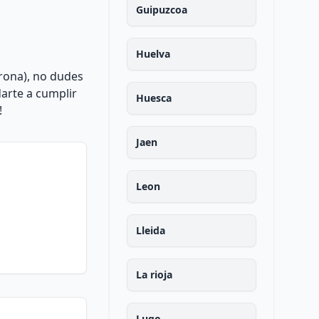
Guipuzcoa
Huelva
irona), no dudes
arte a cumplir
Huesca
!
Jaen
Leon
Lleida
La rioja
Lugo