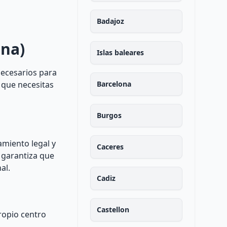
Badajoz
ona)
Islas baleares
necesarios para
 que necesitas
Barcelona
Burgos
amiento legal y
Caceres
a garantiza que
al.
Cadiz
Castellon
ropio centro