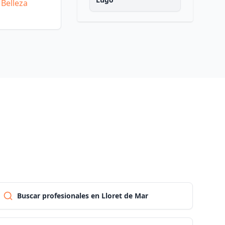
 Belleza
Madrid
Malaga
Murcia
Navarra
Ourense
Asturias
Buscar profesionales en Lloret de Mar
Palencia