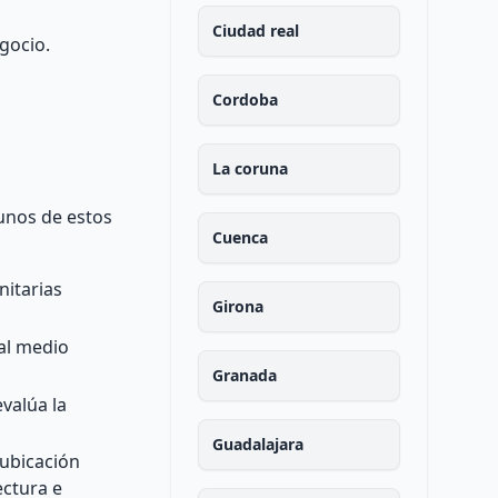
Ciudad real
gocio.
Cordoba
La coruna
gunos de estos
Cuenca
nitarias
Girona
 al medio
Granada
evalúa la
Guadalajara
 ubicación
ectura e