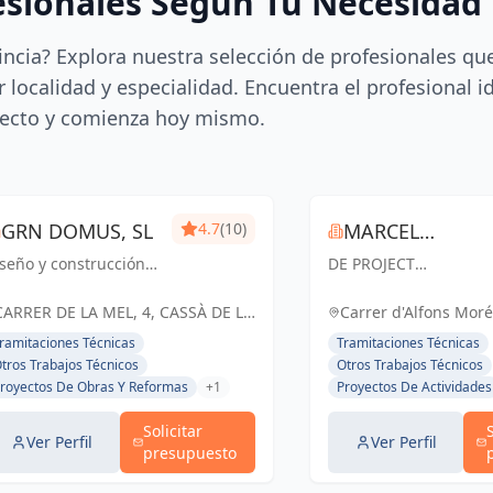
esionales Según Tu Necesidad
incia? Explora nuestra selección de profesionales qu
 localidad y especialidad. Encuentra el profesional i
ecto y comienza hoy mismo.
GRN DOMUS, SL
4.7
(10)
MARCEL
seño y construcción
DE PROJECT
TORRENTA
ue trascienden. GRN
MANAGEMENT Somos
quitectura, creando
una compañía de
CARRER DE LA MEL, 4, CASSÀ DE LA
Carrer d'Alfons Moré,
pacios únicos y
Project, Construction 
SELVA, ESPAÑA, España
Espanya, España
ramitaciones Técnicas
Tramitaciones Técnicas
ncionales para un
Facility Management,
tros Trabajos Técnicos
Otros Trabajos Técnicos
turo sostenible.
Consultoría y Direcció
royectos De Obras Y Reformas
+1
Proyectos De Actividades
de Obras en proyecto
de construcción, que
Solicitar
gestiona y li...
Ver Perfil
Ver Perfil
presupuesto