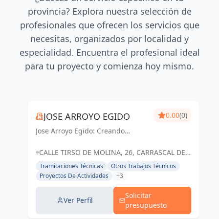
provincia? Explora nuestra selección de
profesionales que ofrecen los servicios que
necesitas, organizados por localidad y
especialidad. Encuentra el profesional ideal
para tu proyecto y comienza hoy mismo.
JOSE ARROYO EGIDO
0.00
(0)
Jose Arroyo Egido: Creando
espacios inspiradores y
funcionales que transforman
CALLE TIRSO DE MOLINA, 26, CARRASCAL DE
sueños en realidad.
BARREGAS, SALAMANCA, ESPAÑA, España
Tramitaciones Técnicas
Otros Trabajos Técnicos
Proyectos De Actividades
+3
Solicitar
Ver Perfil
presupuesto