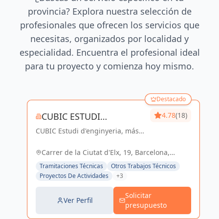
provincia? Explora nuestra selección de
profesionales que ofrecen los servicios que
necesitas, organizados por localidad y
especialidad. Encuentra el profesional ideal
para tu proyecto y comienza hoy mismo.
Destacado
CUBIC ESTUDI
4.78
(18)
CUBIC Estudi d'enginyeria, más
D'ENGINYERIA S.L.
de 14 años brindando servicios
de Arquitectura e Ingeniería con
Carrer de la Ciutat d'Elx, 19, Barcelona,
una trayectoria sólida y exitosa
España, España
Tramitaciones Técnicas
Otros Trabajos Técnicos
Proyectos De Actividades
+3
Solicitar
Ver Perfil
presupuesto