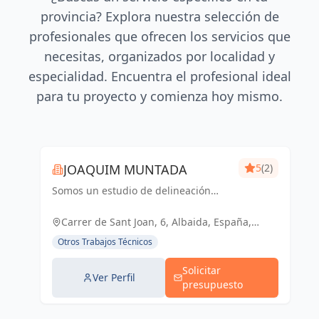
provincia? Explora nuestra selección de
profesionales que ofrecen los servicios que
necesitas, organizados por localidad y
especialidad. Encuentra el profesional ideal
para tu proyecto y comienza hoy mismo.
JOAQUIM MUNTADA
5
(2)
Somos un estudio de delineación
pluridisciplinar, realizamos proyectos
básicos, de ejecución, licencias de
Carrer de Sant Joan, 6, Albaida, España,
actividades y también para el sector
España
Otros Trabajos Técnicos
industrial, diseño 3D de p...
Solicitar
Ver Perfil
presupuesto