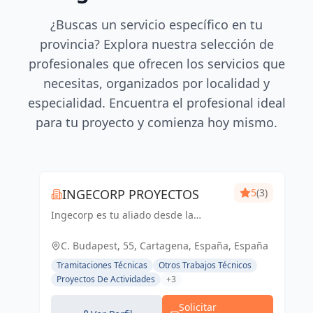
¿Buscas un servicio específico en tu
provincia? Explora nuestra selección de
profesionales que ofrecen los servicios que
necesitas, organizados por localidad y
especialidad. Encuentra el profesional ideal
para tu proyecto y comienza hoy mismo.
INGECORP PROYECTOS
5
(3)
Ingecorp es tu aliado desde la
concepción hasta la realización de tu
proyecto. Especializados en licencias,
C. Budapest, 55, Cartagena, España, España
proyectos ejecutivos, reformas y
Tramitaciones Técnicas
Otros Trabajos Técnicos
energía solar. Expertos compr...
Proyectos De Actividades
+3
Solicitar