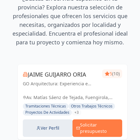
provincia? Explora nuestra selección de
profesionales que ofrecen los servicios que
necesitas, organizados por localidad y
especialidad. Encuentra el profesional ideal
para tu proyecto y comienza hoy mismo.
JAIME GUIJARRO ORIA
5
(10)
GO Arquitectura: Experiencia e
Innovación en obra nueva, reformas
y gestiones urbanísticas. Con
Av. Matías Sáenz de Tejada, Fuengirola,
Seriedad, Confianza, Rapidez y
España, España
Tramitaciones Técnicas
Otros Trabajos Técnicos
Economía como pilares, ofrecemos
Proyectos De Actividades
+3
soluciones...
Solicitar
Ver Perfil
presupuesto