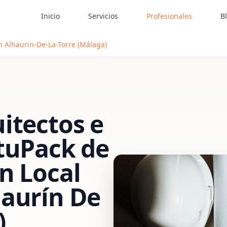
Inicio
Servicios
Profesionales
B
n Alhaurin-De-La-Torre (Málaga)
itectos e
tu
Pack de
n Local
aurín De
)