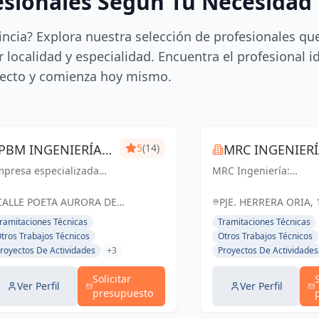
esionales Según Tu Necesidad
incia? Explora nuestra selección de profesionales qu
 localidad y especialidad. Encuentra el profesional i
ecto y comienza hoy mismo.
PBM INGENIERÍA
5
(14)
MRC INGENIER
mpresa especializada
MÁLAGA
MRC Ingeniería:
 ingeniería técnica y
Soluciones técnicas d
ústica. Expedición de
vanguardia para
CALLE POETA AURORA DE
PJE. HERRERA ORIA, 
rtificados, mediciones,
proyectos exitosos en
ALBORNOZ, 4, LOCAL 9, España
ESPAÑA, España
ramitaciones Técnicas
Tramitaciones Técnicas
cencias de apertura,
Málaga y toda
tros Trabajos Técnicos
Otros Trabajos Técnicos
aboración de
Andalucía.
royectos De Actividades
+3
Proyectos De Actividades
ocumentación técnica,
ritaje, lic...
Solicitar
Ver Perfil
Ver Perfil
presupuesto