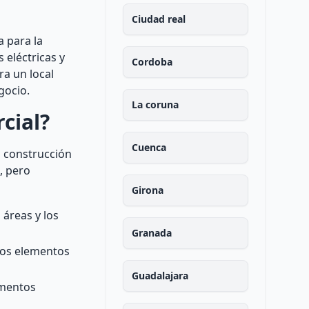
Ciudad real
 para la
 eléctricas y
Cordoba
ra un local
gocio.
La coruna
cial?
Cuenca
a construcción
, pero
Girona
 áreas y los
Granada
tros elementos
Guadalajara
ementos