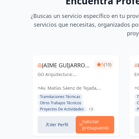
Encuentra Prof
¿Buscas un servicio específico en tu prov
servicios que necesitas, organizados por
proy
JAIME GUIJARRO
5
(10)
GO Arquitectura:
ORIA
E
Experiencia e Innovación
en
en obra nueva, reformas
ac
Av. Matías Sáenz de Tejada,
y gestiones urbanísticas.
ce
Fuengirola, España, España
Tramitaciones Técnicas
T
Con Seriedad, Confianza,
li
Otros Trabajos Técnicos
O
Rapidez y Economía como
el
Proyectos De Actividades
+3
P
pilares, ofrecemos
d
soluciones...
pe
Solicitar
Ver Perfil
presupuesto