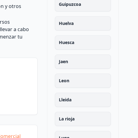
Guipuzcoa
ón y otros
ursos
Huelva
llevar a cabo
omenzar tu
Huesca
Jaen
Leon
Lleida
La rioja
Comercial
Lugo