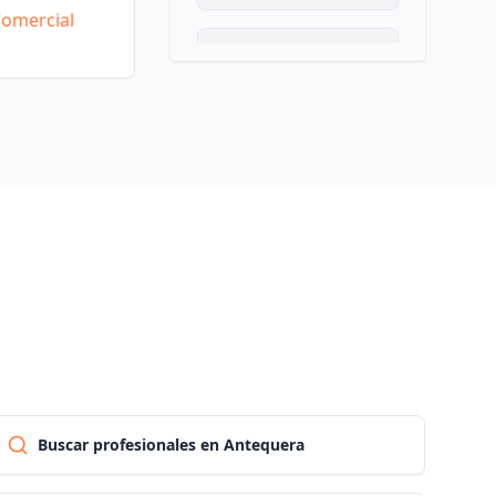
Comercial
Las palmas
Pontevedra
Salamanca
Santa cruz de tenerife
Cantabria
Segovia
Buscar profesionales en Antequera
Sevilla