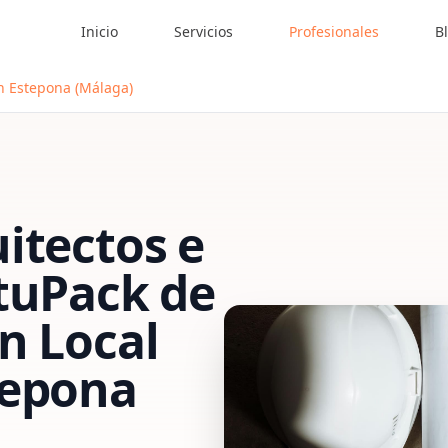
Inicio
Servicios
Profesionales
B
en Estepona (Málaga)
itectos e
tu
Pack de
n Local
tepona