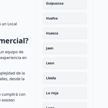
Guipuzcoa
Huelva
 un Local
Huesca
mercial?
Jaen
 un equipo de
 experiencia en
Leon
plejidad de la
Lleida
lles, desde la
La rioja
o cumplirá con
 existen
Lugo