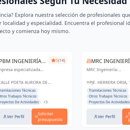
esionales Según Tu Necesidad
incia? Explora nuestra selección de profesionales qu
 localidad y especialidad. Encuentra el profesional i
ecto y comienza hoy mismo.
PBM INGENIERÍA
5
(14)
MRC INGENIER
mpresa especializada
MÁLAGA
MRC Ingeniería:
 ingeniería técnica y
Soluciones técnicas d
ústica. Expedición de
vanguardia para
CALLE POETA AURORA DE
PJE. HERRERA ORIA, 
rtificados, mediciones,
proyectos exitosos en
ALBORNOZ, 4, LOCAL 9, España
ESPAÑA, España
ramitaciones Técnicas
Tramitaciones Técnicas
cencias de apertura,
Málaga y toda
tros Trabajos Técnicos
Otros Trabajos Técnicos
aboración de
Andalucía.
royectos De Actividades
+3
Proyectos De Actividades
ocumentación técnica,
ritaje, lic...
Solicitar
Ver Perfil
Ver Perfil
presupuesto