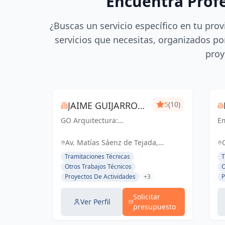
Encuentra Prof
¿Buscas un servicio específico en tu prov
servicios que necesitas, organizados por
proy
JAIME GUIJARRO
5
(10)
GO Arquitectura:
ORIA
E
Experiencia e Innovación
en
en obra nueva, reformas
ac
Av. Matías Sáenz de Tejada,
y gestiones urbanísticas.
ce
Fuengirola, España, España
Tramitaciones Técnicas
T
Con Seriedad, Confianza,
li
Otros Trabajos Técnicos
O
Rapidez y Economía como
el
Proyectos De Actividades
+3
P
pilares, ofrecemos
d
soluciones...
pe
Solicitar
Ver Perfil
presupuesto