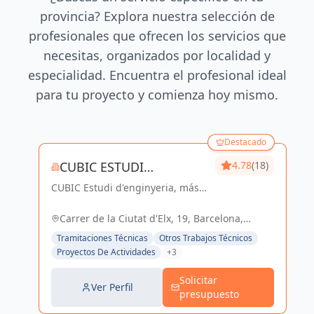
provincia? Explora nuestra selección de
profesionales que ofrecen los servicios que
necesitas, organizados por localidad y
especialidad. Encuentra el profesional ideal
para tu proyecto y comienza hoy mismo.
Destacado
CUBIC ESTUDI
4.78
(18)
CUBIC Estudi d'enginyeria, más
D'ENGINYERIA S.L.
de 14 años brindando servicios
de Arquitectura e Ingeniería con
Carrer de la Ciutat d'Elx, 19, Barcelona,
una trayectoria sólida y exitosa
España, España
Tramitaciones Técnicas
Otros Trabajos Técnicos
Proyectos De Actividades
+3
Solicitar
Ver Perfil
presupuesto