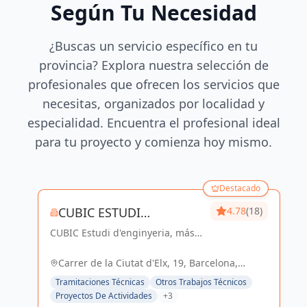
Según Tu Necesidad
¿Buscas un servicio específico en tu
provincia? Explora nuestra selección de
profesionales que ofrecen los servicios que
necesitas, organizados por localidad y
especialidad. Encuentra el profesional ideal
para tu proyecto y comienza hoy mismo.
Destacado
CUBIC ESTUDI
4.78
(18)
CUBIC Estudi d'enginyeria, más
D'ENGINYERIA S.L.
de 14 años brindando servicios
de Arquitectura e Ingeniería con
Carrer de la Ciutat d'Elx, 19, Barcelona,
una trayectoria sólida y exitosa
España, España
Tramitaciones Técnicas
Otros Trabajos Técnicos
Proyectos De Actividades
+3