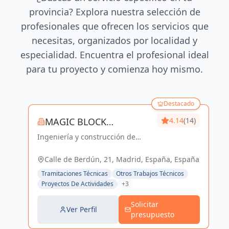
provincia? Explora nuestra selección de
profesionales que ofrecen los servicios que
necesitas, organizados por localidad y
especialidad. Encuentra el profesional ideal
para tu proyecto y comienza hoy mismo.
Destacado
MAGIC BLOCK
4.14
(14)
Ingeniería y construcción de
ENGINEERS
calidad para un futuro sostenible
en Madrid y Sevilla La Nueva.
Calle de Berdún, 21, Madrid, España, España
Tramitaciones Técnicas
Otros Trabajos Técnicos
Proyectos De Actividades
+3
Solicitar
Ver Perfil
presupuesto