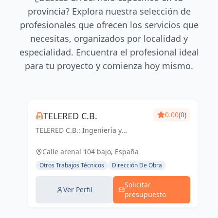
provincia? Explora nuestra selección de
profesionales que ofrecen los servicios que
necesitas, organizados por localidad y
especialidad. Encuentra el profesional ideal
para tu proyecto y comienza hoy mismo.
TELERED C.B.
0.00
(0)
TELERED C.B.: Ingeniería y
telecomunicaciones para un
mundo conectado. Soluciones
Calle arenal 104 bajo, España
integrales, calidad y experiencia
Otros Trabajos Técnicos
Dirección De Obra
en Vigo y Pontevedra.
Solicitar
Ver Perfil
presupuesto