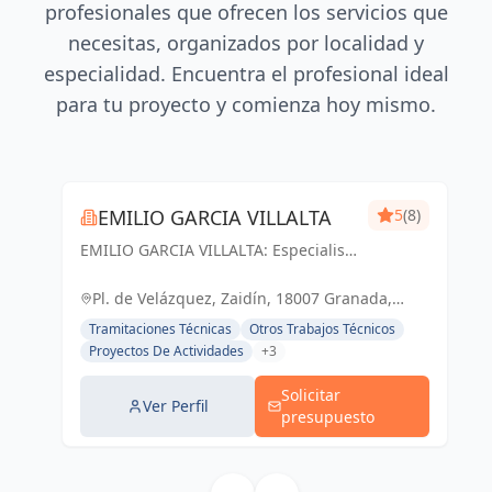
profesionales que ofrecen los servicios que
necesitas, organizados por localidad y
especialidad. Encuentra el profesional ideal
para tu proyecto y comienza hoy mismo.
EMILIO GARCIA VILLALTA
5
(8)
EMILIO GARCIA VILLALTA: Especialista
en la tramitación de Licencias de
Apertura Express
Pl. de Velázquez, Zaidín, 18007 Granada,
España, España
Tramitaciones Técnicas
Otros Trabajos Técnicos
Proyectos De Actividades
+3
Solicitar
Ver Perfil
presupuesto