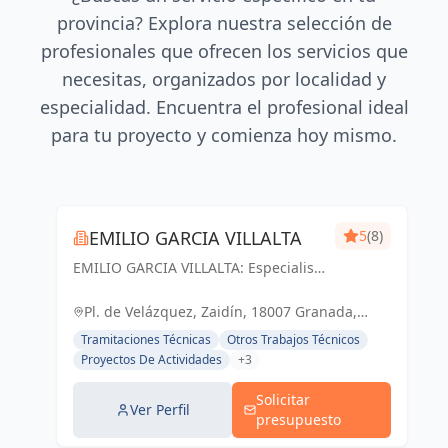
provincia? Explora nuestra selección de
profesionales que ofrecen los servicios que
necesitas, organizados por localidad y
especialidad. Encuentra el profesional ideal
para tu proyecto y comienza hoy mismo.
EMILIO GARCIA VILLALTA
5
(8)
EMILIO GARCIA VILLALTA: Especialista
en la tramitación de Licencias de
Apertura Express
Pl. de Velázquez, Zaidín, 18007 Granada,
España, España
Tramitaciones Técnicas
Otros Trabajos Técnicos
Proyectos De Actividades
+3
Solicitar
Ver Perfil
presupuesto