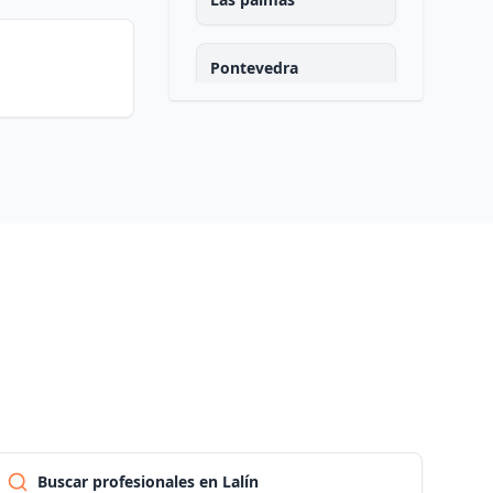
Pontevedra
Salamanca
Santa cruz de tenerife
Cantabria
Segovia
Sevilla
Soria
Buscar profesionales en Lalín