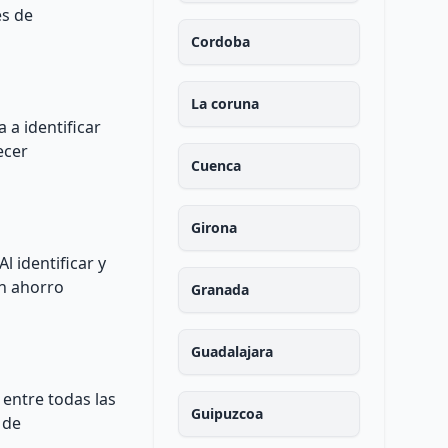
es de
Cordoba
La coruna
 a identificar
ecer
Cuenca
Girona
l identificar y
un ahorro
Granada
Guadalajara
 entre todas las
Guipuzcoa
 de