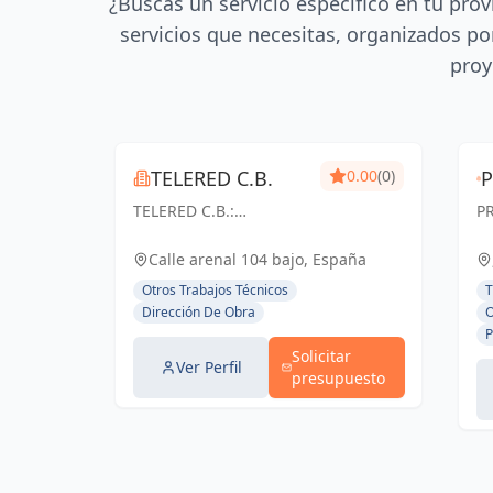
¿Buscas un servicio específico en tu prov
servicios que necesitas, organizados por
proy
TELERED C.B.
0.00
(0)
TELERED C.B.:
P
V
Ingeniería y
un
a
telecomunicaciones
Ar
Calle arenal 104 bajo, España
para un mundo
D
d
Otros Trabajos Técnicos
T
conectado. Soluciones
t
Dirección De Obra
O
g
integrales, calidad y
se
P
experiencia en Vigo y
cr
Solicitar
Pontevedra.
be
Ver Perfil
presupuesto
su