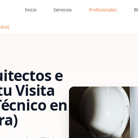
Inicio
Servicios
Profesionales
B
edra)
itectos e
 tu
Visita
Técnico
en
ra)