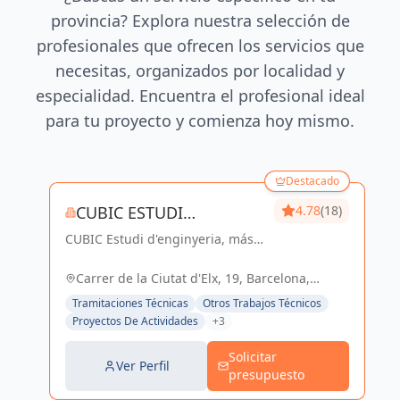
provincia? Explora nuestra selección de
profesionales que ofrecen los servicios que
necesitas, organizados por localidad y
especialidad. Encuentra el profesional ideal
para tu proyecto y comienza hoy mismo.
Destacado
CUBIC ESTUDI
4.78
(18)
CUBIC Estudi d'enginyeria, más
D'ENGINYERIA S.L.
de 14 años brindando servicios
de Arquitectura e Ingeniería con
Carrer de la Ciutat d'Elx, 19, Barcelona,
una trayectoria sólida y exitosa
España, España
Tramitaciones Técnicas
Otros Trabajos Técnicos
Proyectos De Actividades
+3
Solicitar
Ver Perfil
presupuesto