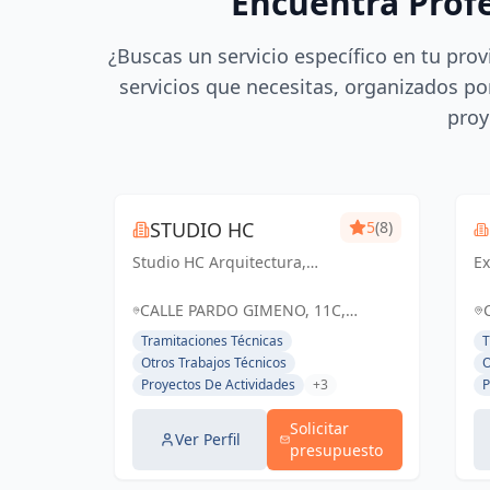
Encuentra Prof
¿Buscas un servicio específico en tu prov
servicios que necesitas, organizados por
proy
STUDIO HC
5
(8)
Studio HC Arquitectura,
Ex
Responsabilidad &
in
dinamismo
e
CALLE PARDO GIMENO, 11C,
d
ALICANTE (ALACANT), ESPAÑA,
Tramitaciones Técnicas
T
ex
España
Otros Trabajos Técnicos
O
es
Proyectos De Actividades
+3
P
ge
au
Solicitar
ne
Ver Perfil
presupuesto