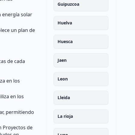
Guipuzcoa
n energía solar
Huelva
blece un plan de
Huesca
Jaen
cas de cada
Leon
iza en los
liza en los
Lleida
lar, permitiendo
La rioja
n Proyectos de
 dudes en
Lugo