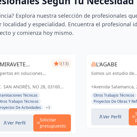
esionales Según Tu Necesidad
incia? Explora nuestra selección de profesionales qu
 localidad y especialidad. Encuentra el profesional i
ecto y comienza hoy mismo.
MIRAVETE
5
(13)
L'AGABE
pertos en soluciones
INGENIEROS
Somos un estudio de
tegrales para proyectos
Interiorismo
mpresariales, con más
especializado en dise
C. SAN ANDRÉS, NO 28, 03160
Avenida Salamanca, 2
e dos décadas de
de interiores,
ALMORADÍ, ESPAÑA, España
(Alacant), España, E
ramitaciones Técnicas
Otros Trabajos Técnicos
periencia, nos
planimetría, selección
tros Trabajos Técnicos
Proyectos De Obras Y Re
pecializamos en
materiales y proyecto
royectos De Actividades
+3
stionar todas las
iluminación.
torizaciones
Transformamos espac
Ver Perfil
Solicitar
cesarias...
con creati...
Ver Perfil
presupuesto