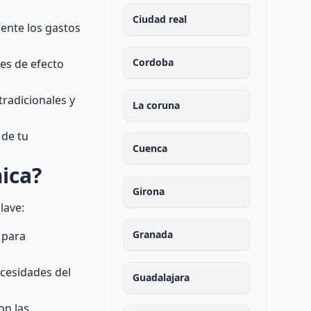
Ciudad real
mente los gastos
Cordoba
ses de efecto
radicionales y
La coruna
 de tu
Cuenca
ica?
Girona
lave:
Granada
e para
ecesidades del
Guadalajara
on las