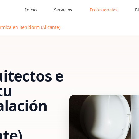
Inicio
Servicios
Profesionales
B
érmica en Benidorm (Alicante)
itectos e
tu
alación
te)