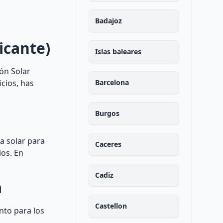
Badajoz
icante)
Islas baleares
ión Solar
cios, has
Barcelona
Burgos
a solar para
Caceres
ios. En
Cadiz
a
Castellon
nto para los