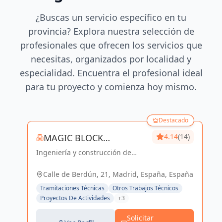
¿Buscas un servicio específico en tu
provincia? Explora nuestra selección de
profesionales que ofrecen los servicios que
necesitas, organizados por localidad y
especialidad. Encuentra el profesional ideal
para tu proyecto y comienza hoy mismo.
Destacado
MAGIC BLOCK
4.14
(14)
Ingeniería y construcción de
ENGINEERS
calidad para un futuro sostenible
en Madrid y Sevilla La Nueva.
Calle de Berdún, 21, Madrid, España, España
Tramitaciones Técnicas
Otros Trabajos Técnicos
Proyectos De Actividades
+3
Solicitar