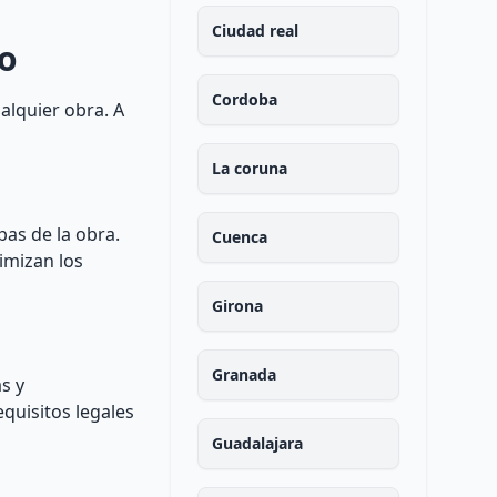
Ciudad real
io
Cordoba
alquier obra. A
La coruna
pas de la obra.
Cuenca
nimizan los
Girona
Granada
s y
equisitos legales
Guadalajara