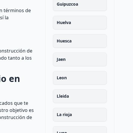
Guipuzcoa
en términos de
í la
Huelva
Huesca
onstrucción de
do tanto a los
Jaen
io en
Leon
Lleida
icados que te
tro objetivo es
La rioja
construcción de
Lugo