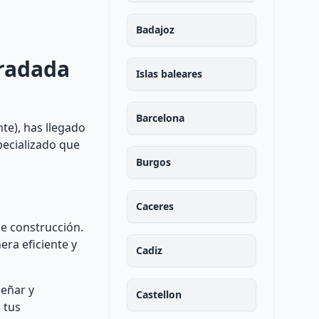
Badajoz
oradada
Islas baleares
Barcelona
te), has llegado
pecializado que
Burgos
Caceres
de construcción.
era eficiente y
Cadiz
señar y
Castellon
 tus