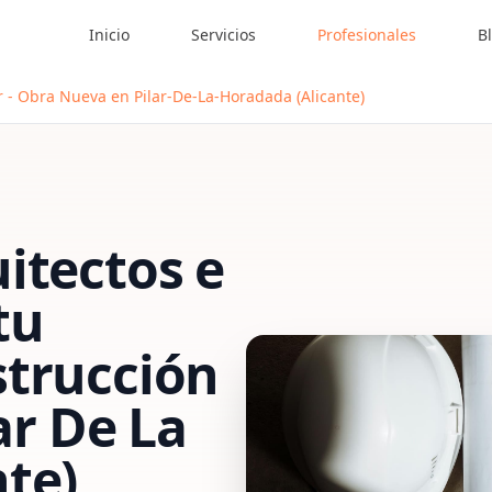
Inicio
Servicios
Profesionales
B
ar - Obra Nueva en Pilar-De-La-Horadada (Alicante)
itectos e
tu
strucción
ar De La
te)