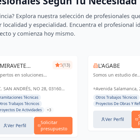
esionales Según Tu Necesidad
incia? Explora nuestra selección de profesionales qu
 localidad y especialidad. Encuentra el profesional i
ecto y comienza hoy mismo.
MIRAVETE
5
(13)
L'AGABE
pertos en soluciones
INGENIEROS
Somos un estudio de
tegrales para proyectos
Interiorismo
mpresariales, con más
especializado en dise
C. SAN ANDRÉS, NO 28, 03160
Avenida Salamanca, 2
e dos décadas de
de interiores,
ALMORADÍ, ESPAÑA, España
(Alacant), España, E
ramitaciones Técnicas
Otros Trabajos Técnicos
periencia, nos
planimetría, selección
tros Trabajos Técnicos
Proyectos De Obras Y Re
pecializamos en
materiales y proyecto
royectos De Actividades
+3
stionar todas las
iluminación.
torizaciones
Transformamos espac
Ver Perfil
Solicitar
cesarias...
con creati...
Ver Perfil
presupuesto