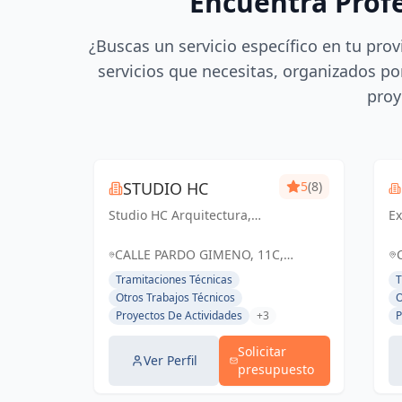
Encuentra Prof
¿Buscas un servicio específico en tu prov
servicios que necesitas, organizados por
proy
STUDIO HC
5
(8)
Studio HC Arquitectura,
Ex
Responsabilidad &
in
dinamismo
e
CALLE PARDO GIMENO, 11C,
d
ALICANTE (ALACANT), ESPAÑA,
Tramitaciones Técnicas
T
ex
España
Otros Trabajos Técnicos
O
es
Proyectos De Actividades
+3
P
ge
au
Solicitar
ne
Ver Perfil
presupuesto